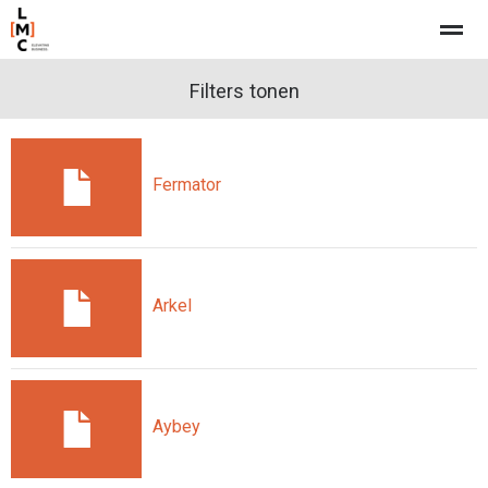
Filters tonen
Home
Nieuws
Pagina's
Bellen
E-
Fermator
Arkel
Aybey