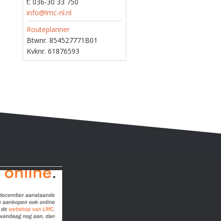
t: 036-30 33 750
info@lmc-nl.nl
Routeplanner
Btwnr. 854527771B01
Kvknr. 61876593