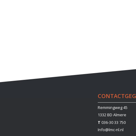
CONTACTGEG
Remmingweg 45
1332 BD Almere
T
036-30 33 750
Info@lmc-nl.nl