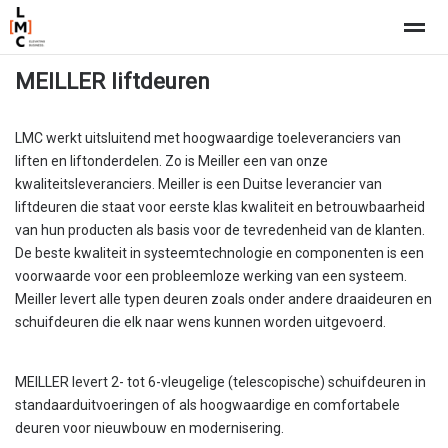
MEILLER liftdeuren
LMC werkt uitsluitend met hoogwaardige toeleveranciers van
Home
Nieuws
Pagina's
Bellen
E-
liften en liftonderdelen. Zo is Meiller een van onze
kwaliteitsleveranciers. Meiller is een Duitse leverancier van
liftdeuren die staat voor eerste klas kwaliteit en betrouwbaarheid
van hun producten als basis voor de tevredenheid van de klanten.
De beste kwaliteit in systeemtechnologie en componenten is een
voorwaarde voor een probleemloze werking van een systeem.
Meiller levert alle typen deuren zoals onder andere draaideuren en
schuifdeuren die elk naar wens kunnen worden uitgevoerd.
MEILLER levert 2- tot 6-vleugelige (telescopische) schuifdeuren in
standaarduitvoeringen of als hoogwaardige en comfortabele
deuren voor nieuwbouw en modernisering.