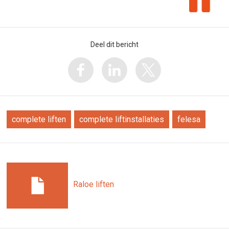
Deel dit bericht
complete liften
complete liftinstallaties
felesa
Raloe liften