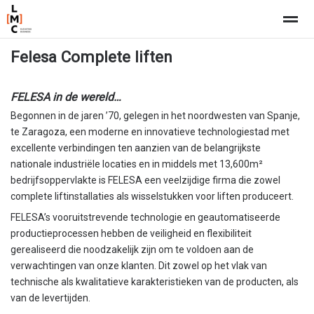
Felesa Complete liften
FELESA in de wereld…
Home
Nieuws
Pagina's
Bellen
E-
Begonnen in de jaren ’70, gelegen in het noordwesten van Spanje,
te Zaragoza, een moderne en innovatieve technologiestad met
excellente verbindingen ten aanzien van de belangrijkste
nationale industriële locaties en in middels met 13,600m²
bedrijfsoppervlakte is FELESA een veelzijdige firma die zowel
complete liftinstallaties als wisselstukken voor liften produceert.
FELESA’s vooruitstrevende technologie en geautomatiseerde
productieprocessen hebben de veiligheid en flexibiliteit
gerealiseerd die noodzakelijk zijn om te voldoen aan de
verwachtingen van onze klanten. Dit zowel op het vlak van
technische als kwalitatieve karakteristieken van de producten, als
van de levertijden.